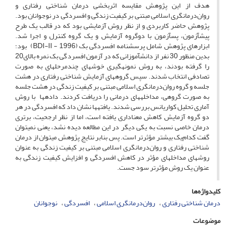
هدف از این پژوهش مقایسه اثربخشی درمان شناختی رفتاری و
روان‌درمانگری اسلامی مبتنی بر کیفیت ‌زندگی و افسردگی در نوجوانان بود.
پژوهش حاضر کاربردی و از نظر روش آزمایشی بود که در قالب یک طرح
پیش­آزمون، پس­آزمون با دوگروه آزمایش و یک گروه کنترل و اجرا شد.
ابزارهای پژوهش شامل پرسشنامه افسردگی بک (BDI-II - 1996) بود؛
بدین منظور 30 نفر از دانش­آموزانی که در آزمون افسردگی بک نمره بالای20
را گرفته بودند، به روش نمونه­گیری خوشه­ای چندمرحله­ای به صورت
تصادفی انتخاب شدند. سپس گروه­های آزمایش شناختی رفتاری در هشت
جلسه و گروه روان‌درمانگری اسلامی مبتنی بر کیفیت ‌زندگی در هشت جلسه
به صورت گروهی، مداخله­های درمانی را دریافت کردند. داده­ها با روش
آماری تحلیل کواریانس بررسی شدند. یافته­ها نشان داد که افسردگی در هر
دو گروه آزمایش کاهش معناداری یافته است، اما از نظر ارجحیت، برتری
درمان خاصی نسبت به یکی دیگر در این مطالعه دیده نشد، یعنی نمی­توان
گفت کدام‌یک بیشتر مؤثرتر است. پس بنابر نتایج پژوهش می­توان از درمان
شناختی رفتاری و روان‌درمانگری اسلامی مبتنی بر کیفیت ‌زندگی به­ عنوان
روش­های مداخله­ای مؤثر در کاهش افسردگی و افزایش کیفیت ­زندگی به
عنوان یک روش مؤثرتر سود جست.
کلیدواژه‌ها
درمان شناختی رفتاری
روان‌درمانگری اسلامی
افسردگی
نوجوانان
موضوعات