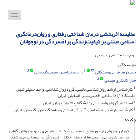
Toggle
vigation
مقایسه اثربخشی درمان شناختی رفتاری و روان‌درمانگری
اسلامی مبتنی بر کیفیت‌زندگی بر افسردگی در نوجوانان
نوع مقاله : علمی-ترویجی
نویسندگان
2
1
حمیدرضا فرجی وستگانی
محمد یاسین سیفی گندمانی
3
سارا کلانتری میبدی
1
کارشناس ارشد روان‌شناسی بالینی، گروه روان‌شناسی، واحد خمینی‌شهر،
دانشگاه آزاد اسلامی، خمینی‌شهر، اصفهان، ایران.
2
استادیار گروه روانشناسی دانشگاه پیام نور، تهران، ایران.
3
کارشناس ارشد روانشناسی، آموزگار ابتدائی منطقه گندمان، گندمان، ایران.
چکیده
دوران نوجوانی از دوره‌های حساس رشد به شمار می‌رود و نوجوانان گاهی
در معرض برخی آسیب‌ها از جمله اختلال افسردگی و اضطراب می‌باشند.