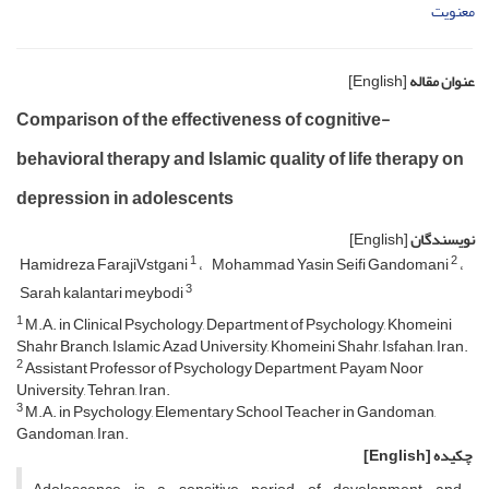
معنویت
عنوان مقاله
[English]
Comparison of the effectiveness of cognitive-
behavioral therapy and Islamic quality of life therapy on
depression in adolescents
نویسندگان
[English]
1
2
Hamidreza FarajiVstgani
Mohammad Yasin Seifi Gandomani
3
Sarah kalantari meybodi
1
M.A. in Clinical Psychology, Department of Psychology, Khomeini
Shahr Branch, Islamic Azad University, Khomeini Shahr, Isfahan, Iran.
2
Assistant Professor of Psychology Department, Payam Noor
University, Tehran, Iran.
3
M.A. in Psychology, Elementary School Teacher in Gandoman,
Gandoman, Iran.
چکیده
[English]