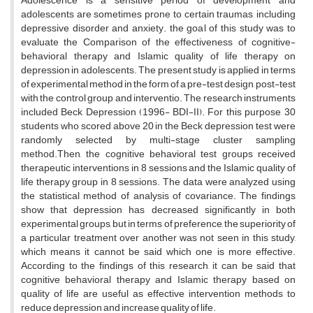
Adolescence is a sensitive period of development and
adolescents are sometimes prone to certain traumas, including
depressive disorder and anxiety. the goal of this study was to
evaluate the Comparison of the effectiveness of cognitive-
behavioral therapy and Islamic quality of life therapy on
depression in adolescents. The present study is applied in terms
of experimental method in the form of a pre-test design, post-test
with the control group and interventio. The research instruments
included Beck Depression (1996- BDI-II). For this purpose, 30
students who scored above 20 in the Beck depression test were
randomly selected by multi-stage cluster sampling
method.Then, the cognitive behavioral test groups received
therapeutic interventions in 8 sessions and the Islamic quality of
life therapy group in 8 sessions. The data were analyzed using
the statistical method of analysis of covariance. The findings
show that depression has decreased significantly in both
experimental groups, but in terms of preference, the superiority of
a particular treatment over another was not seen in this study,
which means it cannot be said which one is more effective.
According to the findings of this research, it can be said that
cognitive behavioral therapy and Islamic therapy based on
quality of life are useful as effective intervention methods to
reduce depression and increase quality of life.